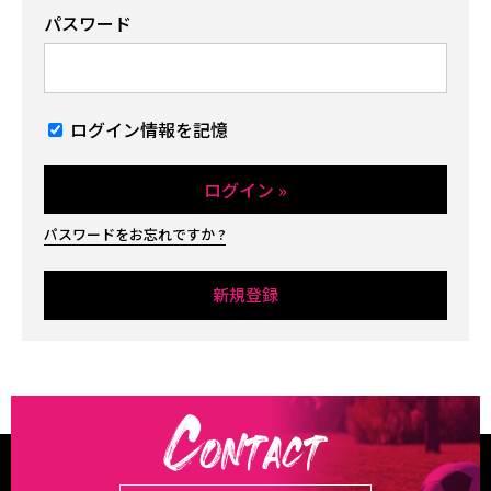
パスワード
ログイン情報を記憶
パスワードをお忘れですか ?
新規登録