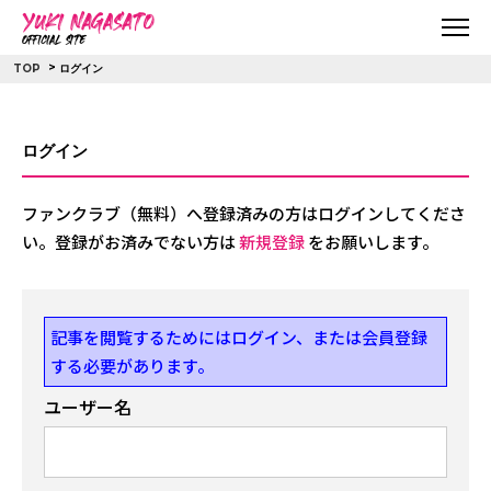
>
ログイン
TOP
ログイン
ファンクラブ（無料）へ登録済みの方はログインしてくださ
い。登録がお済みでない方は
新規登録
をお願いします。
記事を閲覧するためにはログイン、または会員登録
する必要があります。
ユーザー名