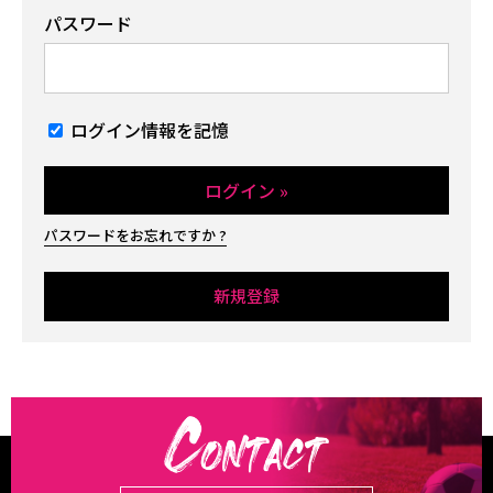
パスワード
ログイン情報を記憶
パスワードをお忘れですか ?
新規登録