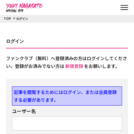
>
ログイン
TOP
ログイン
ファンクラブ（無料）へ登録済みの方はログインしてくださ
い。登録がお済みでない方は
新規登録
をお願いします。
記事を閲覧するためにはログイン、または会員登録
する必要があります。
ユーザー名