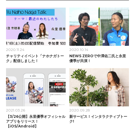
2020.11.24
2020.10.14
チャリティイベント「ナホナガトー
NEWS ZEROで中澤佑二氏と永里
ク」配信しました！
優季が共演！
2021.03.26
2020.09.28
【3/26公開】永里優季オフィシャル
新サービス！インタラクティブトー
アプリをリリース！
ク!
【iOS/Android】