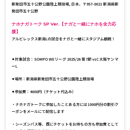
新発田市五十公野公園陸上競技場, 日本、〒957-0021 新潟県新
発田市五十公野
ナホナガトーク SP Ver.【ナガと一緒にナホを全力応
援】
アルビレックス新潟Lの試合をナガと一緒にスタジアム観戦！
⚫︎対象試合：SOMPO WEリーグ 2025/26 第7節 vsC大阪ヤンマ
ーL
⚫︎場所：新潟県新発田市五十公野公園陸上競技場
⚫︎参加費：4000円（チケット代込み）
・ナホナガトークに参加したことある方には1000円分の割引ク
ーポンをメールにて配信します
・シーズンパス等、既にチケットをお持ちの方も参加費として