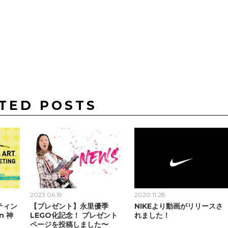
TED POSTS
2023.06.19
2020.11.28
ティン
【プレゼント】永里優季
NIKEより動画がリリースさ
n 神
LEGO化記念！ プレゼント
れました！
ページを投稿しました〜