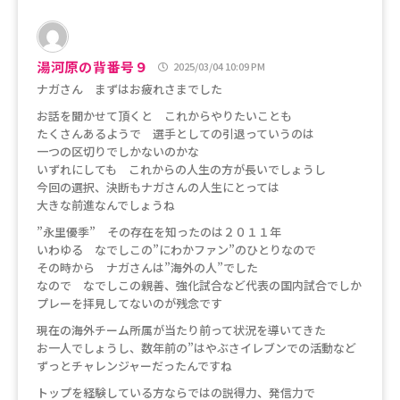
湯河原の背番号９
2025/03/04 10:09 PM
ナガさん まずはお疲れさまでした
お話を聞かせて頂くと これからやりたいことも
たくさんあるようで 選手としての引退っていうのは
一つの区切りでしかないのかな
いずれにしても これからの人生の方が長いでしょうし
今回の選択、決断もナガさんの人生にとっては
大きな前進なんでしょうね
”永里優季” その存在を知ったのは２０１１年
いわゆる なでしこの”にわかファン”のひとりなので
その時から ナガさんは”海外の人”でした
なので なでしこの親善、強化試合など代表の国内試合でしか
プレーを拝見してないのが残念です
現在の海外チーム所属が当たり前って状況を導いてきた
お一人でしょうし、数年前の”はやぶさイレブンでの活動など
ずっとチャレンジャーだったんですね
トップを経験している方ならではの説得力、発信力で