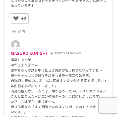
これから日本及び世界の女子サッカーへの貢献を大いに期待し
願っています！
+2
返信
MASUKO KONISHI
2025/03/04 10:04 AM
優季ちゃん♥
涙が止まりません…
優季ちゃんが試合中に見せる笑顔がもう見れないんですね…
優季ちゃんは私の日々を頑張れる唯一無二の光です。。
自称遠い親戚のおばさんは毎年オフ会で会える事を楽しみに1
年頑張る事が出来ていました。
海外の色んなチームで辛い事が多かった中、アメリカでジョン
さんと出会えた事は自分の娘の事のように嬉しかったです。
ただ、今は涙が止まりません。
出来る事なら「よく頑張ったねよく決断したね」と抱きしめた
いです。。