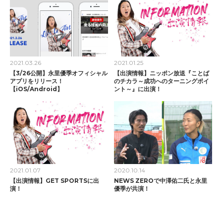
2021.03.26
2021.01.25
【3/26公開】永里優季オフィシャル
【出演情報】ニッポン放送『ことば
アプリをリリース！
のチカラ～成功へのターニングポイ
【iOS/Android】
ント～』に出演！
2021.01.07
2020.10.14
【出演情報】GET SPORTSに出
NEWS ZEROで中澤佑二氏と永里
演！
優季が共演！