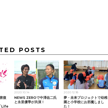
TED POSTS
2020.10.14
2020.12.18
障害復
NEWS ZEROで中澤佑二氏
夢・未来プロジェクトで幼稚
と永里優季が共演！
園と小学校にお邪魔しまし
Life
た！