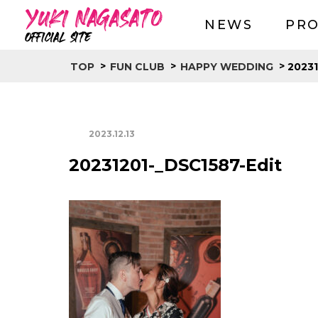
NEWS
PRO
>
>
>
20231
TOP
FUN CLUB
HAPPY WEDDING
2023.12.13
20231201-_DSC1587-Edit