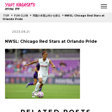
>
>
>
NWSL: Chicago Red Stars at
TOP
FUN CLUB
問題の本質は何かを探る
Orlando Pride
2023.08.21
NWSL: Chicago Red Stars at Orlando Pride